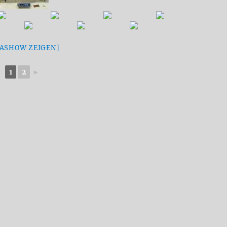
IASHOW ZEIGEN]
1
2
►