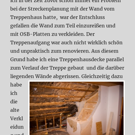
ich in der Zeit zuvor schon immer ein Problem
bei der Streckenplanung mit der Wand vom
Treppenhaus hatte, war der Entschluss
gefallen die Wand zum Teil einzureißen und
mit OSB-Platten zu verkleiden. Der
Treppenaufgang war auch nicht wirklich schön
und unpraktisch zum renovieren. Aus diesem
Grund habe ich eine Treppenhausdecke parallel
zum Verlauf der Treppe gebaut und die darüber
liegenden Wände abgerissen.
Gleichzeitig dazu
habe
ich
die
alte
Verkl
eidun