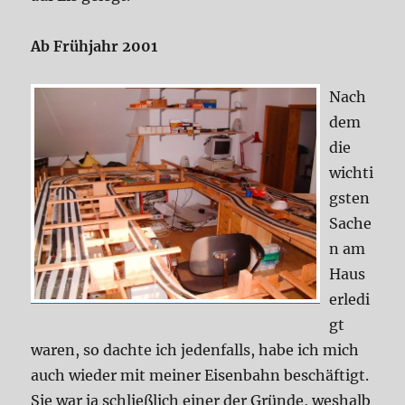
Ab Frühjahr 2001
Nach
dem
die
wichti
gsten
Sache
n am
Haus
erledi
gt
waren, so dachte ich jedenfalls, habe ich mich
auch wieder mit meiner Eisenbahn beschäftigt.
Sie war ja schließlich einer der Gründe, weshalb