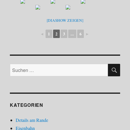
[DIASHOW ZEIGEN]
◄
1
2
3
...
6
►
SU
Suchen
nach:
KATEGORIEN
Details am Rande
Eisenbahn