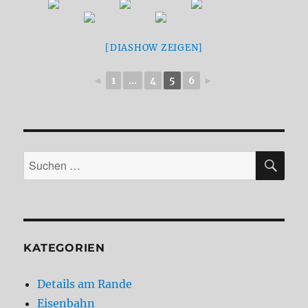
[DIASHOW ZEIGEN]
◄
1
...
4
5
6
►
SU
Suchen
nach:
KATEGORIEN
Details am Rande
Eisenbahn