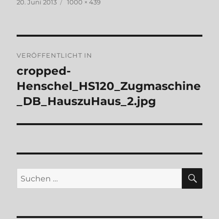
Veröffentlicht
Originalgröße
20. Juni 2013
1000 × 439
am
Beitragsnavigation
VERÖFFENTLICHT IN
cropped-
Henschel_HS120_Zugmaschine
_DB_HauszuHaus_2.jpg
SU
Suchen
nach: