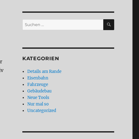
SUCHEN
Suchen
nach:
KATEGORIEN
r
iv
Details am Rande
Eisenbahn
Fahrzeuge
Gebäudebau
Neue Tools
Nur mal so
Uncategorized