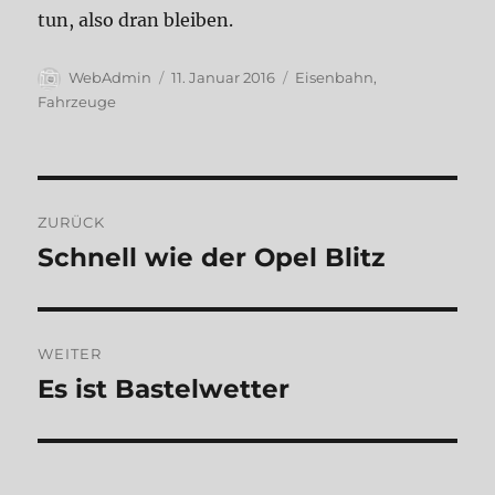
tun, also dran bleiben.
Autor
Veröffentlicht
Kategorien
WebAdmin
11. Januar 2016
Eisenbahn
,
am
Fahrzeuge
Beitragsnavigation
ZURÜCK
Schnell wie der Opel Blitz
Vorheriger
Beitrag:
WEITER
Es ist Bastelwetter
Nächster
Beitrag: