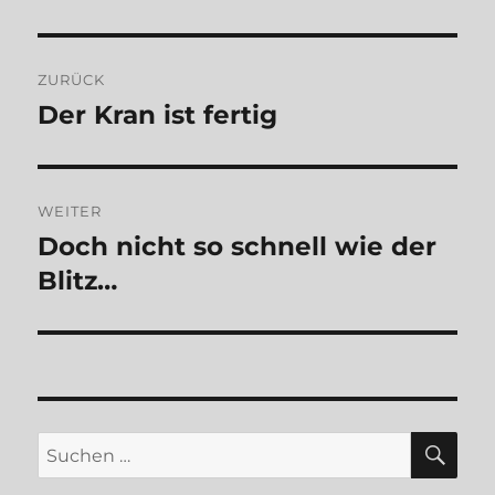
Beitragsnavigation
ZURÜCK
Der Kran ist fertig
Vorheriger
Beitrag:
WEITER
Doch nicht so schnell wie der
Nächster
Beitrag:
Blitz…
SU
Suchen
nach: